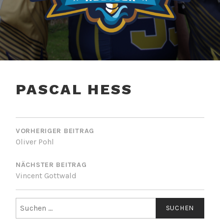
BALTIC BLUE STARS
ROSTOCK – AMERICAN
PASCAL HESS
FOOTBALL
BEITRAGSNAVIGATION
VORHERIGER BEITRAG
Oliver Pohl
NÄCHSTER BEITRAG
Vincent Gottwald
Suchen
nach: