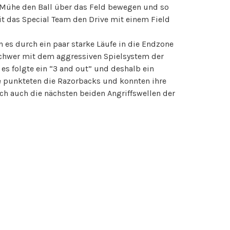
 Mühe den Ball über das Feld bewegen und so
it das Special Team den Drive mit einem Field
 es durch ein paar starke Läufe in die Endzone
n schwer mit dem aggressiven Spielsystem der
s folgte ein “3 and out” und deshalb ein
e punkteten die Razorbacks und konnten ihre
ch auch die nächsten beiden Angriffswellen der
nd von 03:22 (TPC nicht gut).
k Hanjo Marquardt auf eine “No-Huddle Offense”
berraschen. Dies gelang beim 2. Spielzug mit
 nach einem 25-Yard-Pass noch weitere 40 Yards in
s, trug (PAT von Kicker Daniel Christen gut). Aber
s und so ging es mit einem 10:29 in die Halbzeit.
verlauf an diesem Sonntag nichts mehr ändern.
Coaches dazu, allen mitgereisten Spielern und
auf ihre Spielzeit zu kommen. Am Ende fiel auch
ehr ins Gewicht.