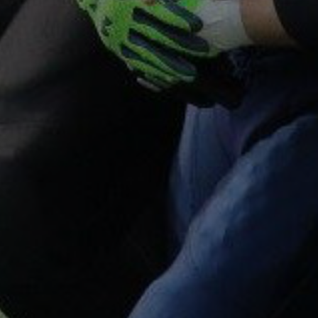
STARS
ROSTOCK
–
AMERICAN
FOOTBALL