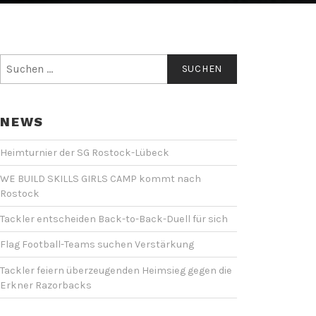
Suchen
nach:
NEWS
Heimturnier der SG Rostock-Lübeck
WE BUILD SKILLS GIRLS CAMP kommt nach
Rostock
Tackler entscheiden Back-to-Back-Duell für sich
Flag Football-Teams suchen Verstärkung
Tackler feiern überzeugenden Heimsieg gegen die
Erkner Razorbacks