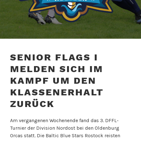
BALTIC BLUE STARS
ROSTOCK – AMERICAN
SENIOR FLAGS I
FOOTBALL
MELDEN SICH IM
KAMPF UM DEN
KLASSENERHALT
ZURÜCK
Am vergangenen Wochenende fand das 3. DFFL-
Turnier der Division Nordost bei den Oldenburg
Orcas statt. Die Baltic Blue Stars Rostock reisten