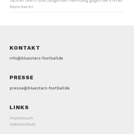
Tackler feiern überzeugenden Heimsieg gegen die Erkner
Razorbacks
KONTAKT
info@bluestars-football.de
PRESSE
presse@bluestars-football.de
LINKS
Impressum
Datenschutz