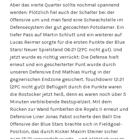
Aber das vierte Quarter sollte nochmal spannend
werden: Plötzlich fiel auch der Schalter bei der
Offensive um und man fand eine Schwachstelle im
Defensesystem der gut gecoachten Potsdamer. Ein
tiefer Pass auf Martin Schlutt und ein weiterer auf
Lucas Reimer sorgte für die ersten Punkte der Blue
Stars! Neuer Spielstand 06:21 (2PC nicht gut). Und
jetzt wurde es richtig verrückt: Die Defense hielt
erneut und ein gescheiterter Punt wurde durch
unseren Defensive End Mathias Hurtig in der
gegnerischen Endzone gesichert. Touchdown! 12:21
(2PC nicht gut)! Beflügelt durch die Punkte waren
die Rostocker jetzt heiß, denn es waren noch über 5
Minuten verbleibende Restspielzeit. Mit dem
Rücken zur Wand fumbelten die Royals II erneut und
Defensive Liner Jonas Pabst sicherte den Ball! Die
Offensive der Blue Stars brachte sich in Fieldgoal-
Position, das durch Kicker Maxim Steiner sicher
zum 15:21 verwandelt wurde – und plötzlich war es