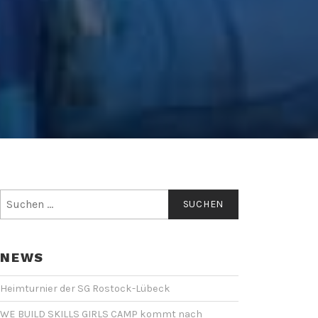
Suchen
nach:
NEWS
Heimturnier der SG Rostock-Lübeck
WE BUILD SKILLS GIRLS CAMP kommt nach