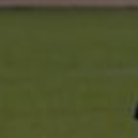
–
AMERICAN
FOOTBALL